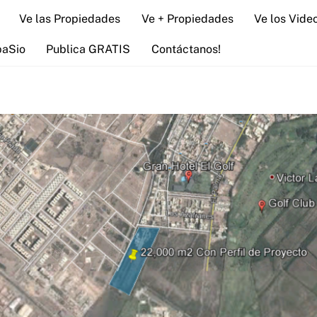
Ve las Propiedades
Ve + Propiedades
Ve los Vide
paSio
Publica GRATIS
Contáctanos!