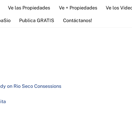
Ve las Propiedades
Ve + Propiedades
Ve los Vide
paSio
Publica GRATIS
Contáctanos!
tudy on Rio Seco Consessions
ita