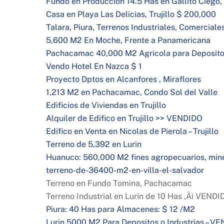
Fundo en Produccion 14.5 Has en Gallito Ciego,
Casa en Playa Las Delicias, Trujillo $ 200,000
Talara, Piura, Terrenos Industriales, Comerciale
5,600 M2 En Moche, Frente a Panamericana
Pachacamac 40,000 M2 Agricola para Depositos
Vendo Hotel En Nazca $ 1
Proyecto Dptos en Alcanfores , Miraflores
1,213 M2 en Pachacamac, Condo Sol del Valle
Edificios de Viviendas en Trujillo
Alquiler de Edifico en Trujillo >> VENDIDO
Edifico en Venta en Nicolas de Pierola – Trujillo
Terreno de 5,392 en Lurin
Huanuco: 560,000 M2 fines agropecuarios, miner
terreno-de-36400-m2-en-villa-el-salvador
Terreno en Fundo Tomina, Pachacamac
Terreno Industrial en Lurin de 10 Has ‚Äì VENDI
Piura: 40 Has para Almacenes: $ 12 /M2
Lurin 5000 M2 Para Depositos o Industrias – V