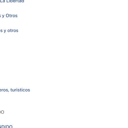
 La Libertad
s y Otros
 y otros
os, turisticos
DO
ENDIDO