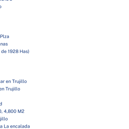
o
 Plza
inas
 de 1928 Has)
r en Trujillo
n Trujillo
ad
00, 4,800 M2
illo
ona La encalada