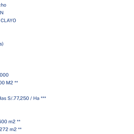
cho
ON
ICLAYO
s)
,000
00 M2 **
as S/.77,250 / Ha ***
600 m2 **
 272 m2 **