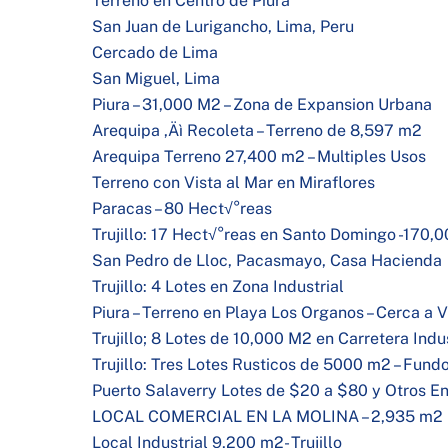
Terreno en Centro de Piura
San Juan de Lurigancho, Lima, Peru
Cercado de Lima
San Miguel, Lima
Piura – 31,000 M2 – Zona de Expansion Urbana
Arequipa ‚Äì Recoleta – Terreno de 8,597 m2
Arequipa Terreno 27,400 m2 – Multiples Usos
Terreno con Vista al Mar en Miraflores
Paracas – 80 Hect√°reas
Trujillo: 17 Hect√°reas en Santo Domingo -170,
San Pedro de Lloc, Pacasmayo, Casa Hacienda
Trujillo: 4 Lotes en Zona Industrial
Piura – Terreno en Playa Los Organos – Cerca a V
Trujillo; 8 Lotes de 10,000 M2 en Carretera Indus
Trujillo: Tres Lotes Rusticos de 5000 m2 – Fund
Puerto Salaverry Lotes de $20 a $80 y Otros En
LOCAL COMERCIAL EN LA MOLINA – 2,935 m2
Local Industrial 9,200 m2- Trujillo