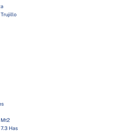
za
Trujillo
es
0 Mt2
17.3 Has