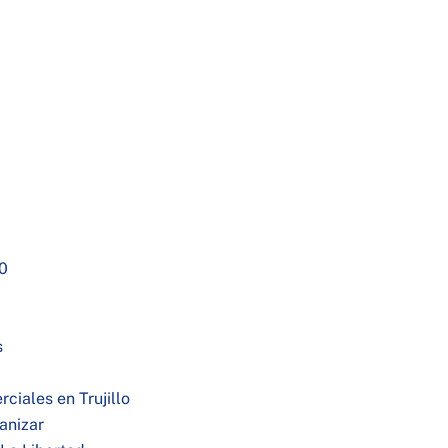
00
s
iales en Trujillo
anizar