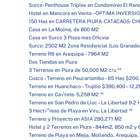
Surco- Penthouse Triplex en Condominio El Ran
Hotel en Mancora en Venta – OPTIMA INVERSI
150 Has en CARRETERA PIURA-CATACAOS-CH
Casa en La Molina, de 800 M2
Casa en Surco 3 Pisos mas Oficina
Surco: 2502 M2 Zona Residencial (Los Granado
Terreno R6 en Arequipa – 7964 M2
Dos Tiendas en Piura
3 Terrenos en Piura de 50,000 M2 c/u **
Cusco – Terreno en Paucartambo – 65 Has $200
Terreno en Huanchaco – Trujillo $390,400 – 12,2
Terreno en Ca√±ete- 5,258 M2 **
Terreno en San Pedro de Lloc – La Libertad 9.2 H
3 Hect√°reas de Playa en Viru, La Libertad **
Terreno y Proyecto en ASIA 280,271 M2
Hotel y 2 Terrenos en Piura – 844m2, 850 m2 y 
Terreno de Playa en Mejia, Mollendo, Arequipa,