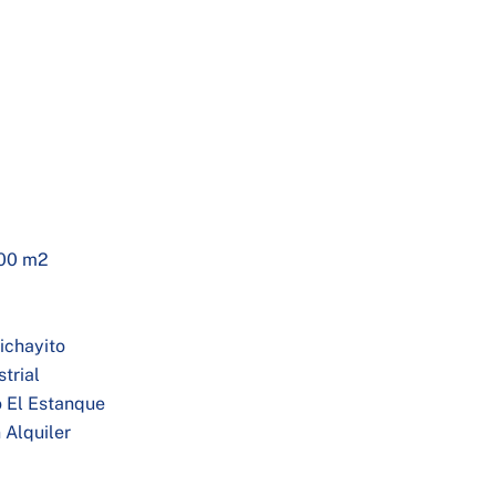
000 m2
ichayito
trial
o El Estanque
 Alquiler