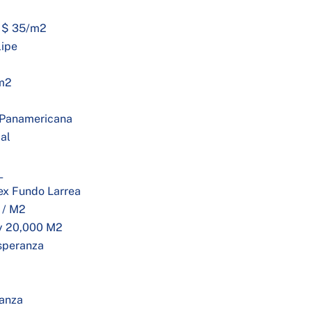
s $ 35/m2
lipe
 m2
a Panamericana
al
_
ex Fundo Larrea
 / M2
 y 20,000 M2
Esperanza
ranza