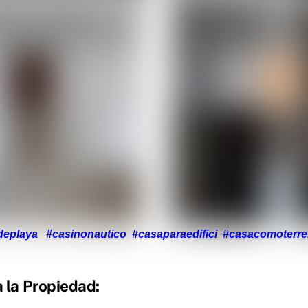
eplaya #casinonautico #casaparaedifici #casacomoterren
a la Propiedad: