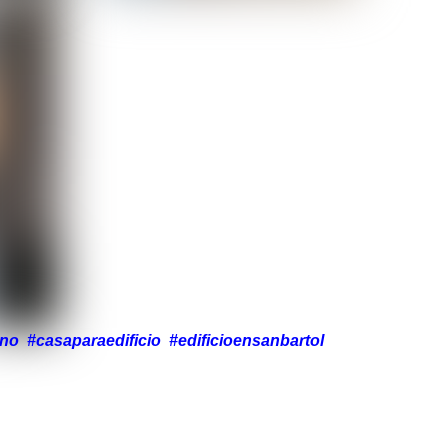
o #casaparaedificio #edificioensanbartol