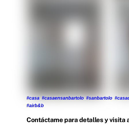
#casa #casaensanbartolo #sanbartolo #casad
#airb&b
Contáctame para detalles y visita 