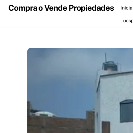
Skip
Compra o Vende Propiedades
Inicia
to
content
Tues