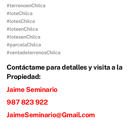
#terrenoenChilca
#loteChilca
#lotesChilca
#loteenChilca
#lotesenChilca
#parcelaChilca
#ventadeterrenosChilca
Contáctame para detalles y visita a la
Propiedad:
Jaime Seminario
987 823 922
JaimeSeminario@Gmail.com