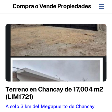
Skip
Compra o Vende Propiedades
Men
to
content
Terreno en Chancay de 17,004 m2
(LIM1721)
A solo 3 km del Megapuerto de Chancay