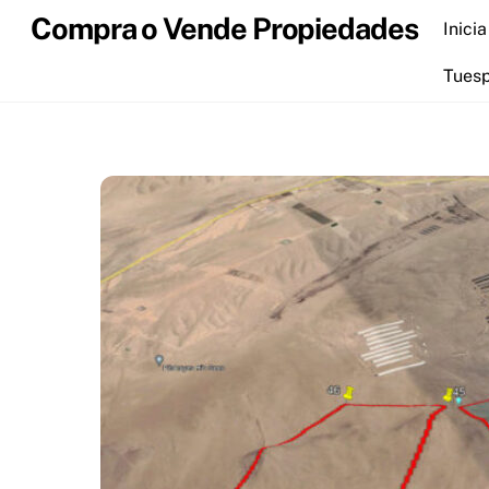
Skip
Compra o Vende Propiedades
Inicia
to
content
Tues