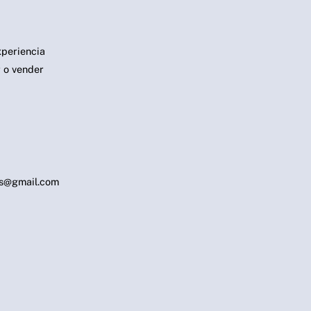
periencia
 o vender
s@gmail.com