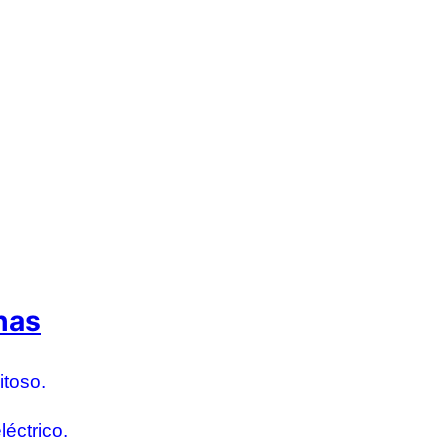
has
itoso.
léctrico.